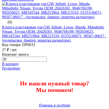
(0)
Клипса пластиковая для GM, Infiniti, Lexus, Mazda, Mitsubishi,
Nissan, Toyota ОЕМ: 20426301, 9046706198, 992650625,
MB345544, MB253964, MR215510, 01553-06071, 90567-06017 .
(подкрылки, бампер, решетка радиатора).
Код товара: DP0033
27 ₽
/ шт.
Наличие: много
В корзину
Подробнее
Не нашли нужный товар?
Мы поможем!
Помощь в подборе