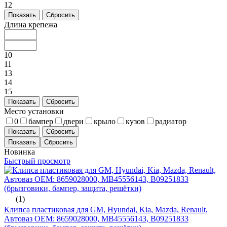
12
Показать
Сбросить
Длина крепежа
10
11
13
14
15
Показать
Сбросить
Место установки
0
бампер
двери
крыло
кузов
радиатор
Показать
Сбросить
Новинка
Быстрый просмотр
(1)
Клипса пластиковая для GM, Hyundai, Kia, Mazda, Renault,
Автоваз ОЕМ: 8659028000, MB45556143, B09251833