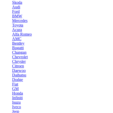
Skoda
Audi
Ford
BMW
Mercedes
Toyota
Acura
Alfa Romeo
AMC
Bentley
Bugatti
Changan
Chevrolet
Chrysler
Citroen
Daewoo
Daihatsu
Dodge
Fiat
GM
Honda
Infiniti
Isuzu
Iveco
Jeep