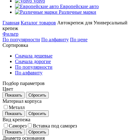
Volvo
Европейские авто
Различные марки
Главная
Каталог товаров
Автокрепеж для Универсальный
крепеж
Фильтр
По популярности
По алфавиту
По цене
Сортировка
Сначала дешевые
Сначала дорогие
По популярности
По алфавиту
Подбор параметров
Цвет
Показать
Сбросить
Материал корпуса
Металл
Показать
Сбросить
Вид крепежа
Саморез
Вставка под саморез
Показать
Сбросить
Диаметр основания