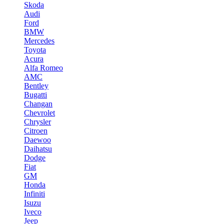
Skoda
Audi
Ford
BMW
Mercedes
Toyota
Acura
Alfa Romeo
AMC
Bentley
Bugatti
Changan
Chevrolet
Chrysler
Citroen
Daewoo
Daihatsu
Dodge
Fiat
GM
Honda
Infiniti
Isuzu
Iveco
Jeep