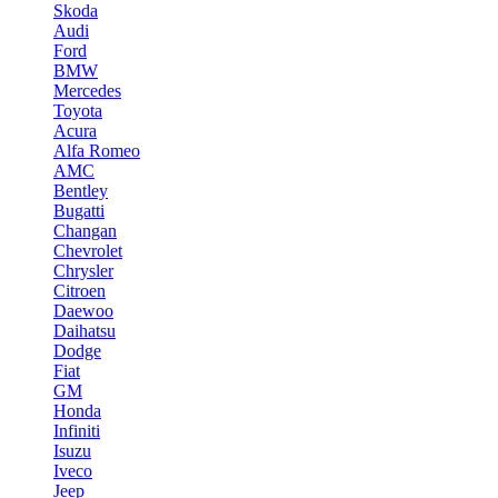
Skoda
Audi
Ford
BMW
Mercedes
Toyota
Acura
Alfa Romeo
AMC
Bentley
Bugatti
Changan
Chevrolet
Chrysler
Citroen
Daewoo
Daihatsu
Dodge
Fiat
GM
Honda
Infiniti
Isuzu
Iveco
Jeep