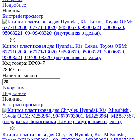
Подробнее
Новинка
Быстрый просмотр
(0)
Клипса пластиковая для Hyundai, Kia, Lexus, Toyota ОЕМ:
6777102030, 67771-13020, 94530670, 95008221, 30006620,
95008221, 09409-08320. (внутренняя отделка).
Код товара: DP0047
28 ₽
/ шт.
Наличие: много
В корзину
Подробнее
Новинка
Быстрый просмотр
(0)
Клипса пластиковая для Chrysler, Hyundai, Kia, Mitsubishi,