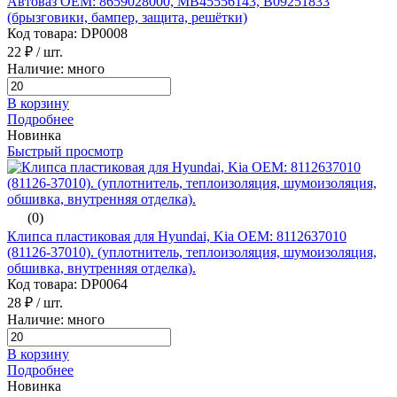
Автоваз ОЕМ: 8659028000, MB45556143, B09251833
(брызговики, бампер, защита, решётки)
Код товара: DP0008
22 ₽
/ шт.
Наличие: много
В корзину
Подробнее
Новинка
Быстрый просмотр
(0)
Клипса пластиковая для Hyundai, Kia ОЕМ: 8112637010
(81126-37010). (уплотнитель, теплоизоляция, шумоизоляция,
обшивка, внутренняя отделка).
Код товара: DP0064
28 ₽
/ шт.
Наличие: много
В корзину
Подробнее
Новинка