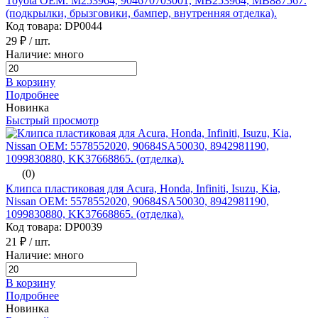
Toyota ОЕМ: M253964, 904670703001, MB253964, MB887567.
(подкрылки, брызговики, бампер, внутренняя отделка).
Код товара: DP0044
29 ₽
/ шт.
Наличие: много
В корзину
Подробнее
Новинка
Быстрый просмотр
(0)
Клипса пластиковая для Acura, Honda, Infiniti, Isuzu, Kia,
Nissan ОЕМ: 5578552020, 90684SA50030, 8942981190,
1099830880, KK37668865. (отделка).
Код товара: DP0039
21 ₽
/ шт.
Наличие: много
В корзину
Подробнее
Новинка