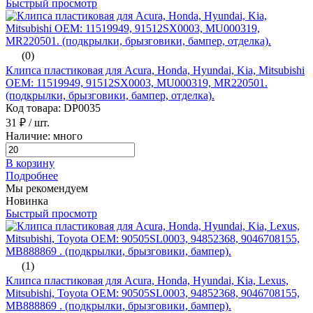
Быстрый просмотр
(0)
Клипса пластиковая для Acura, Honda, Hyundai, Kia, Mitsubishi
ОЕМ: 11519949, 91512SX0003, MU000319, MR220501.
(подкрылки, брызговики, бампер, отделка).
Код товара: DP0035
31 ₽
/ шт.
Наличие: много
В корзину
Подробнее
Мы рекомендуем
Новинка
Быстрый просмотр
(1)
Клипса пластиковая для Acura, Honda, Hyundai, Kia, Lexus,
Mitsubishi, Toyota ОЕМ: 90505SL0003, 94852368, 9046708155,
MB888869 . (подкрылки, брызговики, бампер).