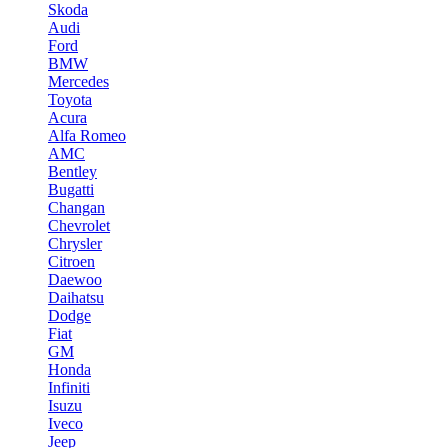
Skoda
Audi
Ford
BMW
Mercedes
Toyota
Acura
Alfa Romeo
AMC
Bentley
Bugatti
Changan
Chevrolet
Chrysler
Citroen
Daewoo
Daihatsu
Dodge
Fiat
GM
Honda
Infiniti
Isuzu
Iveco
Jeep