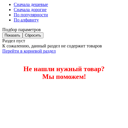
Сначала дешевые
Сначала дорогие
По популярности
По алфавиту
Подбор параметров
Раздел пуст
К сожалению, данный раздел не содержит товаров
Перейти в корневой раздел
Не нашли нужный товар?
Мы поможем!
Помощь в подборе
Купить автокрепеж для Porsche в
розницу и оптом с доставкой по
Дагестане, России и СНГ