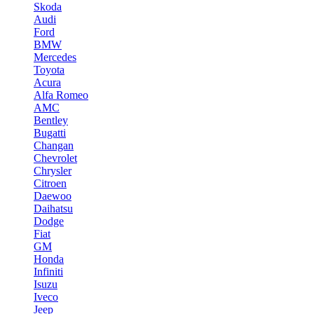
Skoda
Audi
Ford
BMW
Mercedes
Toyota
Acura
Alfa Romeo
AMC
Bentley
Bugatti
Changan
Chevrolet
Chrysler
Citroen
Daewoo
Daihatsu
Dodge
Fiat
GM
Honda
Infiniti
Isuzu
Iveco
Jeep