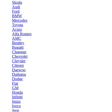
Skoda
Audi
Ford
BMW
Mercedes
Toyota
Acura
Alfa Romeo
AMC
Bentley
Bugatti
Changan
Chevrolet
Chrysler
Citroen
Daewoo
Daihatsu
Dodge
Fiat
GM
Honda
Infiniti
Isuzu
Iveco
Jeep