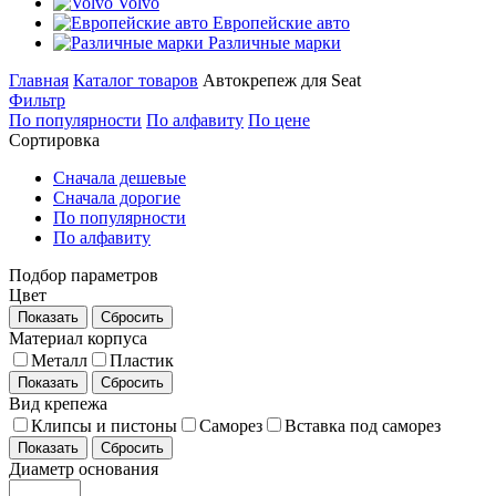
Volvo
Европейские авто
Различные марки
Главная
Каталог товаров
Автокрепеж для Seat
Фильтр
По популярности
По алфавиту
По цене
Сортировка
Сначала дешевые
Сначала дорогие
По популярности
По алфавиту
Подбор параметров
Цвет
Показать
Сбросить
Материал корпуса
Металл
Пластик
Показать
Сбросить
Вид крепежа
Клипсы и пистоны
Саморез
Вставка под саморез
Показать
Сбросить
Диаметр основания