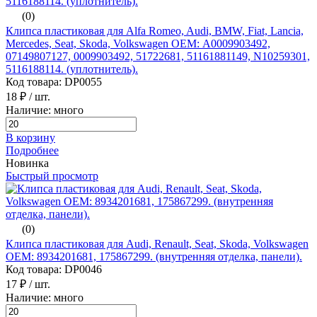
(0)
Клипса пластиковая для Alfa Romeo, Audi, BMW, Fiat, Lancia,
Mercedes, Seat, Skoda, Volkswagen ОЕМ: A0009903492,
07149807127, 0009903492, 51722681, 51161881149, N10259301,
5116188114. (уплотнитель).
Код товара: DP0055
18 ₽
/ шт.
Наличие: много
В корзину
Подробнее
Новинка
Быстрый просмотр
(0)
Клипса пластиковая для Audi, Renault, Seat, Skoda, Volkswagen
ОЕМ: 8934201681, 175867299. (внутренняя отделка, панели).
Код товара: DP0046
17 ₽
/ шт.
Наличие: много