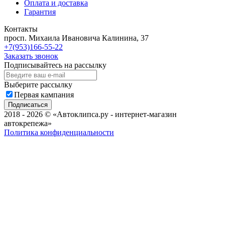
Оплата и доставка
Гарантия
Контакты
просп. Михаила Ивановича Калинина, 37
+7(953)166-55-22
Заказать звонок
Подписывайтесь на рассылку
Выберите рассылку
Первая кампания
Подписаться
2018 - 2026 © «Автоклипса.ру - интернет-магазин
автокрепежа»
Политика конфиденциальности
Этот сайт собирает cookie-файлы, данные об IP-адресе и
местоположении пользователей. Дальнейшее использование
сайта означает ваше согласие на обработку таких данных.
Не нашли нужный товар?
Мы подберём нужный вам крепеж за Вас!
Всего за пару минут!
Мобильный телефон
Email
Telegram
Задать вопрос