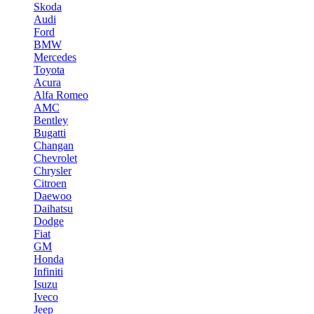
Skoda
Audi
Ford
BMW
Mercedes
Toyota
Acura
Alfa Romeo
AMC
Bentley
Bugatti
Changan
Chevrolet
Chrysler
Citroen
Daewoo
Daihatsu
Dodge
Fiat
GM
Honda
Infiniti
Isuzu
Iveco
Jeep