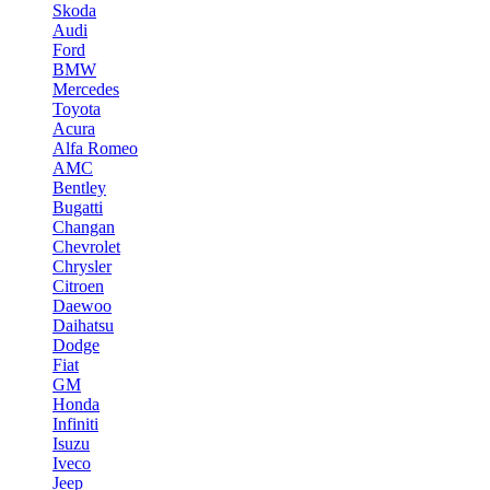
Skoda
Audi
Ford
BMW
Mercedes
Toyota
Acura
Alfa Romeo
AMC
Bentley
Bugatti
Changan
Chevrolet
Chrysler
Citroen
Daewoo
Daihatsu
Dodge
Fiat
GM
Honda
Infiniti
Isuzu
Iveco
Jeep